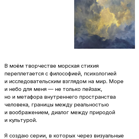
С самого начала моего
пути море стало той
силой, которая
сформировала
творческую
биографию. Родилась
на берегу Чёрного
моря, и с детства эта
стихия вела меня
вперёд. Сегодня я —
художник-маринист,
для которого море
остаётся главным