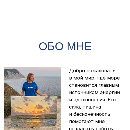
сила, тишина
и бесконечность
помогают мне
создавать работы,
наполненные
эмоциями и светом.
Морская стихия — основа моего творчества.
Через неё я соединяю разные направления,
исследую глубину чувств и превращаю
переживания в живые образы. В каждую картину
я вкладываю своё состояние и ту силу моря,
которая наполняет меня и движет вперёд.