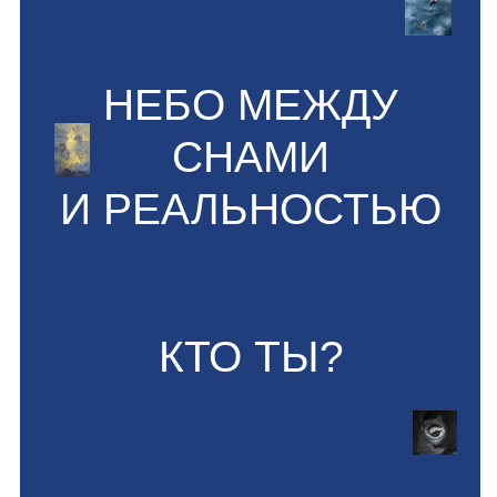
Gallery IN,
Осака, Япония
Ночь искусства DIFC,
Дубай, ОАЭ
Аrt3f,
Париж, Франция
2020
Благотворительная выставка от
Khilti Pari в Boab Art Gallery,
Антверпен, Бельгия
Выставка «Энциклопедия
Художника», Центральный Дом
Художника,
Москва
2019
«Русская Неделя Искусств» в Artplay,
Москва
HOMI,
Милан, Италия
2015
«Русская Неделя Искусств» в центре
дизайна Artplay,
Москва
HOMI.
Милан, Италия
2014
Центральный Дом Художника.
Территория вдохновения.
Москва
Mostra Artigianato.
Флоренция, Италия
Heim+Handwerk.
Мюнхен, Германия
2013
Art Teddy Planet.
Таллин, Эстония