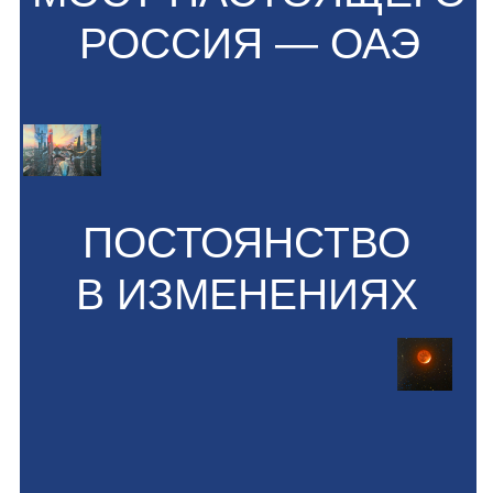
ОБРАЗОВАНИЕ
1995
Школа искусств
2003
Воронежская Государственная Академия
Искусств
2011
Морская школа. Курс морского пейзажа на
пленэре