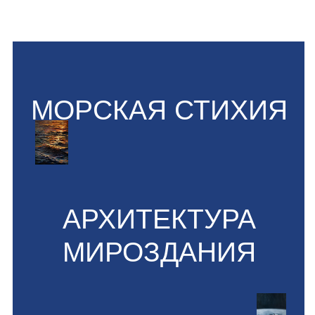
ВДНХ,
Москва
Adham Art Center,
Джидда,
Саудовская Аравия
Арт Москва,
Москва
Галерея Art Nelly,
Москва
6 Global Cultural Diplomacy Forum,
Шарджа, ОАЭ
Art Museum of Sharjah на площадке
Sharjah Biennal 16,
Шарджа, ОАЭ
Выставка «Поехали», ЦОК ВКС МО РФ,
Москва
Арт Мир,
Нижний Новгород
2024
QIAF,
Доха, Катар
Выставка «Традиции и
Современность», Гостиный Двор,
Москва
Affordable ArtFair (AAF HG),
Гонконг
World Art Dubai,
Дубай, ОАЭ
Выставка «Легкость бытия», Галерея
с, Artplay,
Москва
2023
Shanghai international Art Fair,
Шанхай,
Китай
World Art Dubai,
Дубай, ОАЭ
Галерея «На Ломоносовском»,
Москва
2022
«Арт-марина 2022», галерея Колизей-
арт,
Москва
ART international Zurich,
Цюрих,
Швейцария
World Art Dubai,
Дубай, ОАЭ
Галерея Arts Crossroad,
Люцерн,
Швейцария
2021
Arts Crossroad Gallery,
Цуг, Швейцария