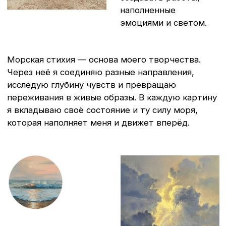
В моём творчестве морская стихия
переплетается с философией, психологией
и исследовательским взглядом на мир. Море
и небо для меня — не только пейзаж,
но и метафора внутреннего пространства
человека, границы между реальностью
и воображением, диалог между природой
и культурой.
Я создаю серии, в которых через визуальные
образы исследую экологию, культурные коды
разных эпох, тему времени и трансформации.
Каждая работа — это самостоятельная история
и часть более широкого разговора о том, как
мы чувствуем, меняемся и существуем в этом
мире.