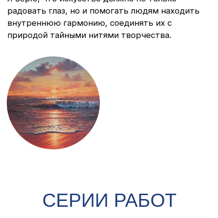
УЧАСТИЕ
В ВЫСТАВКАХ
2026
Государственный музей истории
космонавтики К.Э. Циолковского,
Калуга
Персональная выставка в Центре
Международной Торговли,
Москва
Moscow Dive Show,
Москва
Национальной музей Кабардино-
Балкарии,
Нальчик
Художественный музей
г. Сочи
Арт Мир,
Нижний Новгород
Gallery IN,
Осака, Япония
Музей истории ВМФ
(персональная
выставка),
Москва
2025
Музей истории Военно-морского
флота,
Москва
QIAF,
Доха, Катар
Выставка "Полёт" на Авиационном
Форуме,
Санкт-Петербург
Выставка художников-
маринистов «Россия Морская» на