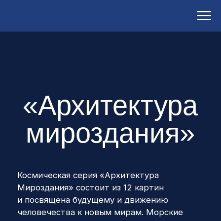
«Архитектура
мироздания»
Космическая серия «Архитектура
Мироздания» состоит из 12 картин
и посвящена будущему и движению
человечества к новым мирам. Морские
создания, летящие к планетам сквозь
космос, символизируют наш прогресс,
знания и жизнь, которые мы приносим
во Вселенную.
Я всегда ощущала, что море и космос — это
одно дыхание. В глубинах океана живёт