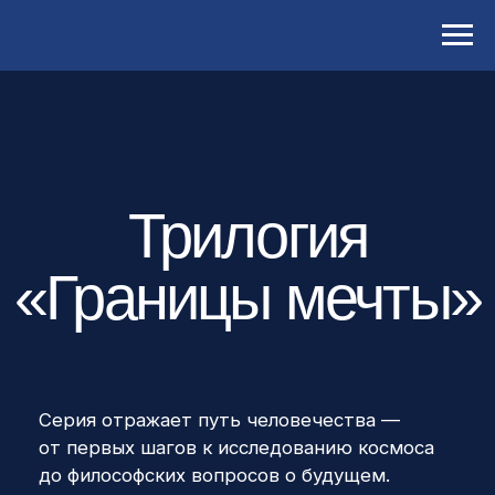
Трилогия
«Границы мечты»
Серия отражает путь человечества —
от первых шагов к исследованию космоса
до философских вопросов о будущем.
На запотевшем стекле ребёнок рисует свои
мечты, создавая визуальный процесс
познания: движение от воображения
к открытию. Здесь нет кодов, только
визуальное и эмоциональное
взаимодействие, способное вдохновить
новое поколение исследователей